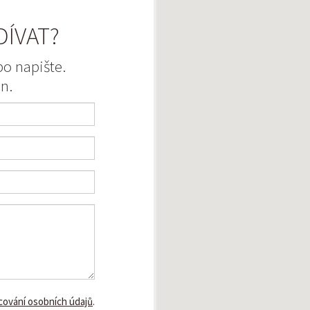
DÍVAT?
o napište.
n.
cování osobních údajů
.