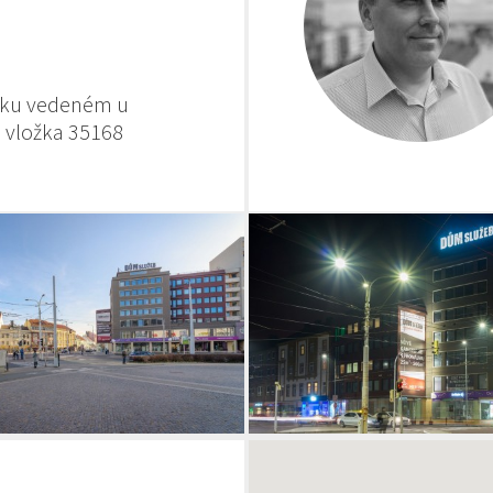
říku vedeném u
, vložka 35168